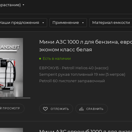
зрастание)
Наши предложения
Применение
Материал емкости
Мини АЗС 1000 л для бензина, евро
эконом класс белая
Есть в наличии
ЕВРОКУБ - Petroll Helios 40 (насос)
Semperit рукав топливный 19 мм (5 метров)
Petroll 60 пистолет заправочный
Й ПРОСМОТР
ОТЛОЖИТЬ
СРАВНИТЬ
Мини АЗС еврокуб 1000 л для дизел