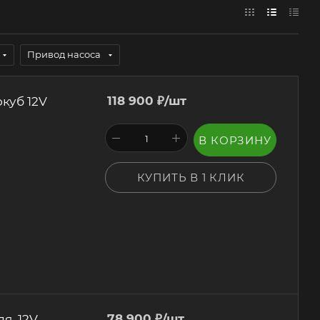
Привод насоса
куб 12V
118 900
₽
/шт
В КОРЗИНУ
КУПИТЬ В 1 КЛИК
я, 12V
78 900
₽
/шт